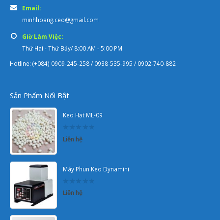
Email:
minhhoang.ceo@gmail.com
Giờ Làm Việc:
Thứ Hai - Thứ Bảy/ 8:00 AM - 5:00 PM
Hotline: (+084) 0909-245-258 / 0938-535-995 / 0902-740-882
Sản Phẩm Nổi Bật
Keo Hạt ML-09
0
Liên hệ
out
of
5
Máy Phun Keo Dynamini
0
Liên hệ
out
of
5