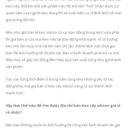
keo này. Bởi khi một sản phẩm nào đó trở nên “hot” nhận được sự
quan tâm của người tiêu dùng thì sẽ xuất hiện sự chênh lệch về mức
giá tương đối lớn.
Nếu như giá bán lẻ keo silicon có sự dao động trong mức vừa phải
thì giá bán sỉ của loại keo này lại dao động khá mạnh. Vì số lượng
keo mỗi lần mua sỉ là rất lớn nên chỉ cần chênh lệch một chút giá
bán đã ảnh hưởng tới chi phí các đơn vị kinh doanh phải bỏ ra, mà
điều này sẽ gây tác động đến hiệu quả sản xuất cũng như giá thành
sản phẩm.
Tùy vào từng thời điểm ở trong năm cũng như những yếu tố tác
động khác mà giá bán sỉ keo cây silicon càng có sự chênh lệch
mạnh hơn.
Vậy làm thế nào để tìm được địa chỉ bán keo cây silicon giá sỉ
rẻ nhất?
Nếu bạn không muốn bị ảnh hưởng tới công việc kinh doanh do giá