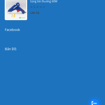
Súng lớn thường 60W
0
Liên hệ
out
of
5
Facebook
Bản Đồ