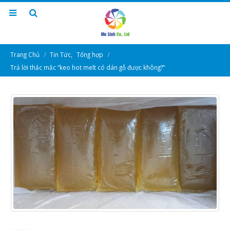
Trang Chủ
Tin Tức
,
Tổng hợp
Trả lời thắc mắc “keo hot melt có dán gỗ được không?”