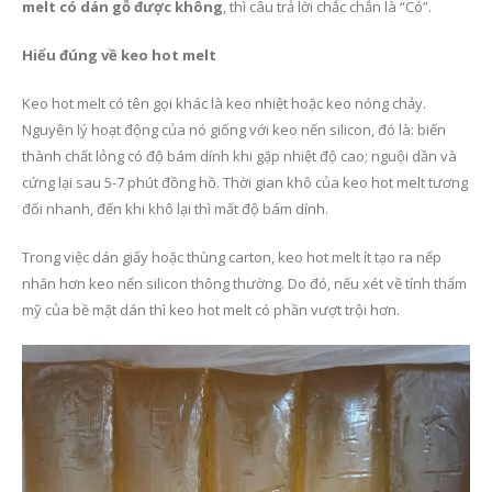
melt có dán gỗ được không
, thì câu trả lời chắc chắn là “Có”.
Hiểu đúng về keo hot melt
Keo hot melt có tên gọi khác là keo nhiệt hoặc keo nóng chảy.
Nguyên lý hoạt động của nó giống với keo nến silicon, đó là: biến
thành chất lỏng có độ bám dính khi gặp nhiệt độ cao; nguội dần và
cứng lại sau 5-7 phút đồng hồ. Thời gian khô của keo hot melt tương
đối nhanh, đến khi khô lại thì mất độ bám dính.
Trong việc dán giấy hoặc thùng carton, keo hot melt ít tạo ra nếp
nhăn hơn keo nến silicon thông thường. Do đó, nếu xét về tính thẩm
mỹ của bề mặt dán thì keo hot melt có phần vượt trội hơn.