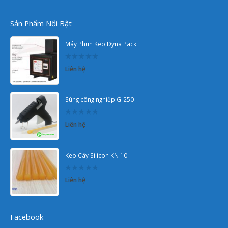
Sản Phẩm Nổi Bật
Máy Phun Keo Dyna Pack
0
Liên hệ
out
of
5
Súng công nghiệp G-250
0
Liên hệ
out
of
5
Keo Cây Silicon KN 10
0
Liên hệ
out
of
5
Facebook