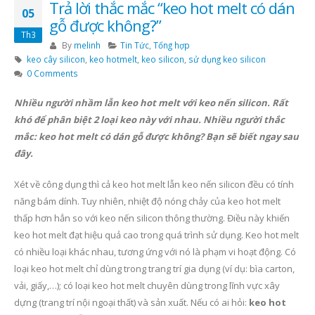
Trả lời thắc mắc “keo hot melt có dán
05
gỗ được không?”
Th3
By
melinh
Tin Tức
,
Tổng hợp
keo cây silicon
,
keo hotmelt
,
keo silicon
,
sử dụng keo silicon
0 Comments
Nhiều người nhầm lẫn keo hot melt với keo nến silicon. Rất
khó để phân biệt 2 loại keo này với nhau. Nhiều người thắc
mắc: keo hot melt có dán gỗ được không? Bạn sẽ biết ngay sau
đây.
Xét về công dụng thì cả keo hot melt lẫn keo nến silicon đều có tính
năng bám dính. Tuy nhiên, nhiệt độ nóng chảy của keo hot melt
thấp hơn hẳn so với keo nến silicon thông thường. Điều này khiến
keo hot melt đạt hiệu quả cao trong quá trình sử dụng. Keo hot melt
có nhiều loại khác nhau, tương ứng với nó là phạm vi hoạt động. Có
loại keo hot melt chỉ dùng trong trang trí gia dụng (ví dụ: bìa carton,
vải, giấy,…); có loại keo hot melt chuyên dùng trong lĩnh vực xây
dựng (trang trí nội ngoại thất) và sản xuất. Nếu có ai hỏi:
keo hot