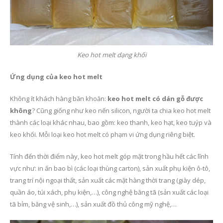
Keo hot melt dạng khối
Ứng dụng của keo hot melt
Không ít khách hàng băn khoăn:
keo hot melt có dán gỗ được
không
? Cũng giống như keo nến silicon, người ta chia keo hot melt
thành các loại khác nhau, bao gồm: keo thanh, keo hạt, keo tuýp và
keo khối. Mỗi loại keo hot melt có phạm vi ứng dụng riêng biệt.
Tính đến thời điểm này, keo hot melt góp mặt trong hầu hết các lĩnh
vực như: in ấn bao bì (các loại thùng carton), sản xuất phụ kiện ô-tô,
trang trí nội ngoại thất, sản xuất các mặt hàng thời trang (giày dép,
quần áo, túi xách, phụ kiện,…), công nghệ băng tã (sản xuất các loại
tã bỉm, băng vệ sinh,…), sản xuất đồ thủ công mỹ nghệ,…