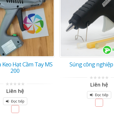
 Keo Hạt Cầm Tay MS
Súng công nghiệp
200
0
Liên hệ
out
0
Liên hệ
of
out
5
Đọc tiếp
of
5
Đọc tiếp