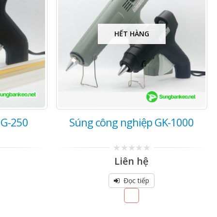
HẾT HÀNG
 G-250
Súng công nghiệp GK-1000
0
Liên hệ
out
of
5
Đọc tiếp