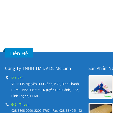
Liên Hệ
Công Ty TNHH TM DV DL Mê Linh
Sản Phẩm Nổ
Địa Chỉ:
VP 1: 135 Nguyễn Hữu Cảnh, P 22, Bình Thạnh,
HCMC. VP2: 135/1/19 Nguyễn Hữu Cảnh, P 22,
Bình Thạnh, HCMC.
Điện Thoại:
028-3898-0090, 2200-6767 | Fax: 028-38 40 51 62