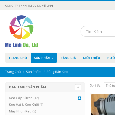
CÔNG TY TNHH TM DV DL MÊ LINH
TRANG CHỦ
SẢN PHẨM
BẢNG GIÁ
GIỚI THIỆU
HƯỚ
Trang Chủ
Sản Phẩm
Súng Bắn Keo
Sort By:
DANH MỤC SẢN PHẨM
Keo Cây Silicon
(12)
Keo Hạt & Keo Khối
(6)
Máy Phun Keo
(5)