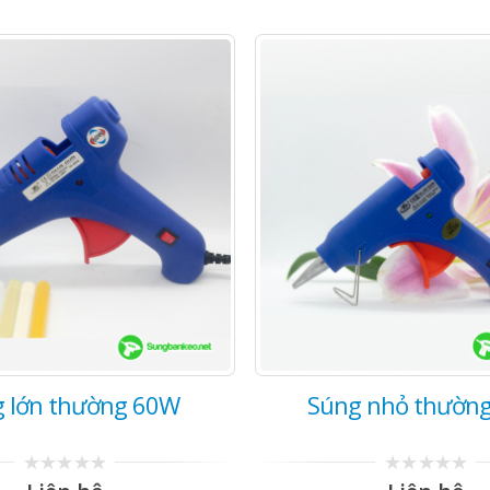
 lớn thường 60W
Súng nhỏ thườn
0
0