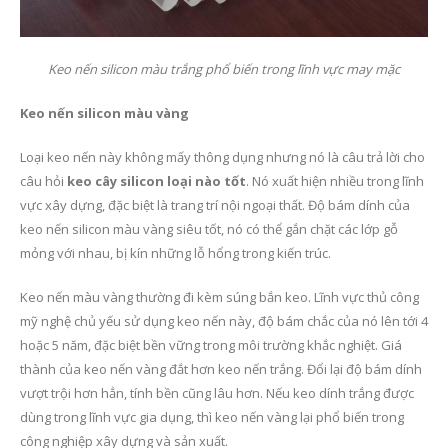
Keo nến silicon màu trắng phổ biến trong lĩnh vực may mặc
Keo nến silicon màu vàng
Loại keo nến này không mấy thông dụng nhưng nó là câu trả lời cho
câu hỏi
keo cây silicon loại nào tốt
. Nó xuất hiện nhiều trong lĩnh
vực xây dựng, đặc biệt là trang trí nội ngoại thất. Độ bám dính của
keo nến silicon màu vàng siêu tốt, nó có thể gắn chặt các lớp gỗ
mỏng với nhau, bị kín những lỗ hổng trong kiến trúc.
Keo nến màu vàng thường đi kèm súng bắn keo. Lĩnh vực thủ công
mỹ nghệ chủ yếu sử dụng keo nến này, độ bám chắc của nó lên tới 4
hoặc 5 năm, đặc biệt bền vững trong môi trường khắc nghiệt. Giá
thành của keo nến vàng đắt hơn keo nến trắng. Đổi lại độ bám dính
vượt trội hơn hẳn, tính bền cũng lâu hơn. Nếu keo dính trắng được
dùng trong lĩnh vực gia dụng, thì keo nến vàng lại phổ biến trong
công nghiệp xây dựng và sản xuất.