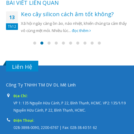
BÀI VIẾT LIÊN QUAN
Keo cây silicon cách âm tốt không?
13
Xã hội ngày càng ồn ào, náo nhiệt, khiến chúng ta cảm thấy
Th12
vô cùng mệt mỏi. Nhiều lúc...
đọc thêm
Liên Hệ
Công Ty TNHH TM DV DL Mê Linh
Địa Chỉ:
VP 1: 135 Nguyễn Hữu Cảnh, P 22, Bình Thạnh, HCMC. VP2: 135/1/19
Nguyễn Hữu Cảnh, P 22, Bình Thạnh, HCMC.
Điện Thoại:
028-3898-0090, 2200-6767 | Fax: 028-38 40 51 62