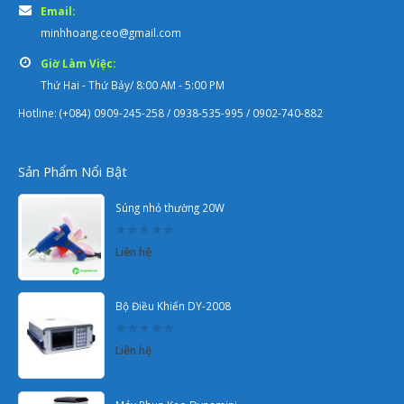
Email:
minhhoang.ceo@gmail.com
Giờ Làm Việc:
Thứ Hai - Thứ Bảy/ 8:00 AM - 5:00 PM
Hotline: (+084) 0909-245-258 / 0938-535-995 / 0902-740-882
Sản Phẩm Nổi Bật
Súng nhỏ thường 20W
0
Liên hệ
out
of
5
Bộ Điều Khiển DY-2008
0
Liên hệ
out
of
5