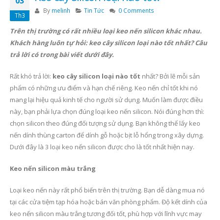
03
By
melinh
Tin Tức
0 Comments
Th3
Trên thị trường có rất nhiều loại keo nến silicon khác nhau.
Khách hàng luôn tự hỏi: keo cây silicon loại nào tốt nhất? Câu
trả lời có trong bài viết dưới đây.
Rất khó trả lời:
keo cây silicon loại nào tốt
nhất? Bởi lẽ mỗi sản
phẩm có những ưu điểm và hạn chế riêng. Keo nến chỉ tốt khi nó
mang lại hiệu quả kinh tế cho người sử dụng. Muốn làm được điều
này, bạn phải lựa chọn đúng loại keo nến silicon. Nói đúng hơn thì:
chọn silicon theo đúng đối tượng sử dụng. Bạn không thể lấy keo
nến dính thùng carton để dính gỗ hoặc bịt lỗ hổng trong xây dựng.
Dưới đây là 3 loại keo nến silicon được cho là tốt nhất hiện nay.
Keo nến silicon màu trắng
Loại keo nến này rất phổ biến trên thị trường. Bạn dễ dàng mua nó
tại các cửa tiệm tạp hóa hoặc bán văn phòng phẩm. Độ kết dính của
keo nến silicon màu trắng tương đối tốt, phù hợp với lĩnh vực may