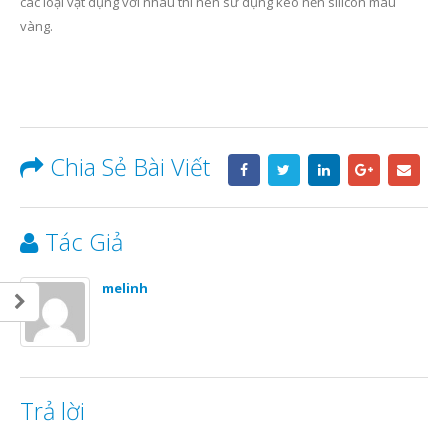
các loại vật dụng với nhau thì nên sử dụng keo nến silicon màu
vàng.
Chia Sẻ Bài Viết
Tác Giả
melinh
Trả lời