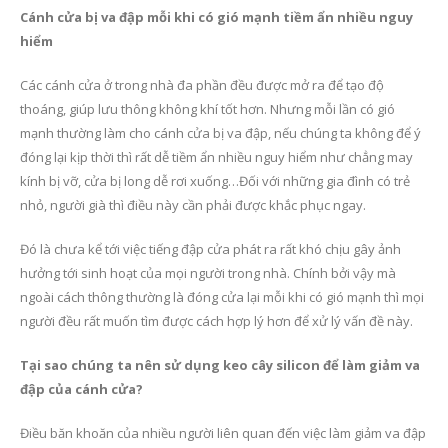
Cánh cửa bị va đập mỗi khi có gió mạnh tiềm ẩn nhiều nguy
hiểm
Các cánh cửa ở trong nhà đa phần đều được mở ra để tạo độ
thoáng, giúp lưu thông không khí tốt hơn. Nhưng mỗi lần có gió
mạnh thường làm cho cánh cửa bị va đập, nếu chúng ta không để ý
đóng lại kịp thời thì rất dễ tiềm ẩn nhiều nguy hiểm như chẳng may
kính bị vỡ, cửa bị long dễ rơi xuống…Đối với những gia đình có trẻ
nhỏ, người già thì điều này cần phải được khắc phục ngay.
Đó là chưa kể tới việc tiếng đập cửa phát ra rất khó chịu gây ảnh
hưởng tới sinh hoạt của mọi người trong nhà. Chính bởi vậy mà
ngoài cách thông thường là đóng cửa lại mỗi khi có gió mạnh thì mọi
người đều rất muốn tìm được cách hợp lý hơn để xử lý vấn đề này.
Tại sao chúng ta nên sử dụng keo cây silicon để làm giảm va
đập của cánh cửa?
Điều băn khoăn của nhiều người liên quan đến việc làm giảm va đập