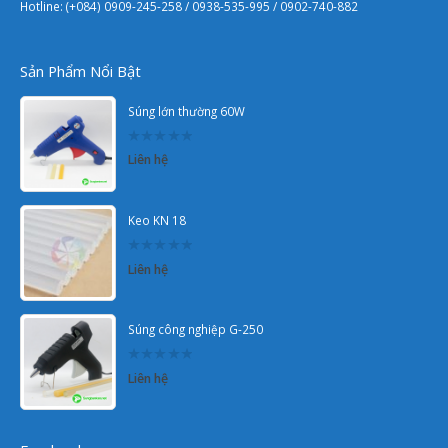
Hotline: (+084) 0909-245-258 / 0938-535-995 / 0902-740-882
Sản Phẩm Nổi Bật
Súng lớn thường 60W
0
Liên hệ
out
of
5
Keo KN 18
0
Liên hệ
out
of
5
Súng công nghiệp G-250
0
Liên hệ
out
of
5