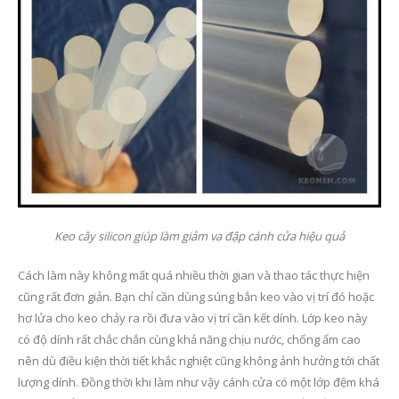
Keo cây silicon giúp làm giảm va đập cánh cửa hiệu quả
Cách làm này không mất quá nhiều thời gian và thao tác thực hiện
cũng rất đơn giản. Bạn chỉ cần dùng súng bắn keo vào vị trí đó hoặc
hơ lửa cho keo chảy ra rồi đưa vào vị trí cần kết dính. Lớp keo này
có độ dính rất chắc chắn cùng khả năng chịu nước, chống ẩm cao
nên dù điều kiện thời tiết khắc nghiệt cũng không ảnh hưởng tới chất
lượng dính. Đồng thời khi làm như vậy cánh cửa có một lớp đệm khá