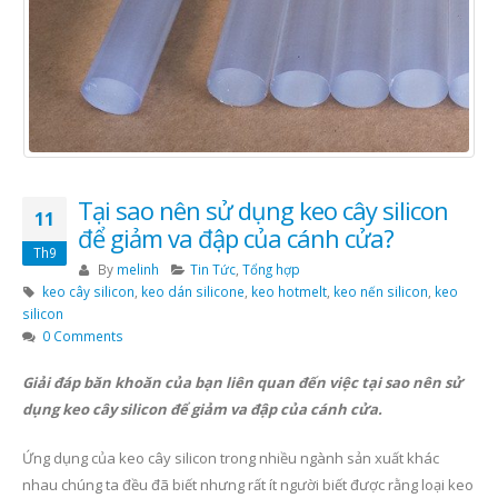
Tại sao nên sử dụng keo cây silicon
11
để giảm va đập của cánh cửa?
Th9
By
melinh
Tin Tức
,
Tổng hợp
keo cây silicon
,
keo dán silicone
,
keo hotmelt
,
keo nến silicon
,
keo
silicon
0 Comments
Giải đáp băn khoăn của bạn liên quan đến việc tại sao nên sử
dụng keo cây silicon để giảm va đập của cánh cửa.
Ứng dụng của keo cây silicon trong nhiều ngành sản xuất khác
nhau chúng ta đều đã biết nhưng rất ít người biết được rằng loại keo