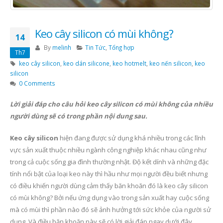
Keo cây silicon có mùi không?
14
By
melinh
Tin Tức
,
Tổng hợp
Th7
keo cây silicon
,
keo dán silicone
,
keo hotmelt
,
keo nến silicon
,
keo
silicon
0 Comments
Lời giải đáp cho câu hỏi keo cây silicon có mùi không của nhiều
người dùng sẽ có trong phần nội dung sau.
Keo cây silicon
hiện đang được sử dụng khá nhiều trong các lĩnh
vực sản xuất thuộc nhiều ngành công nghiệp khác nhau cũng như
trong cả cuộc sống gia đình thường nhật. Độ kết dính và những đặc
tính nổi bật của loại keo này thì hầu như mọi người đều biết nhưng
có điều khiến người dùng cảm thấy băn khoăn đó là keo cây silicon
có mùi không? Bởi nếu ứng dụng vào trong sản xuất hay cuộc sống
mà có mùi thì phần nào đó sẽ ảnh hưởng tới sức khỏe của người sử
dụng. Và điều băn khoăn này sẽ có lời giải đáp ngay dưới đây.