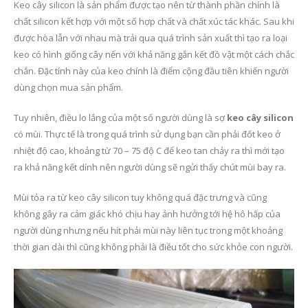
Keo cây silicon là sản phẩm được tạo nên từ thành phần chính là
chất silicon kết hợp với một số hợp chất và chất xúc tác khác. Sau khi
được hòa lẫn với nhau mà trải qua quá trình sản xuất thì tạo ra loại
keo có hình giống cây nến với khả năng gắn kết đồ vật một cách chắc
chắn. Đặc tính này của keo chính là điểm cộng đầu tiên khiến người
dùng chọn mua sản phẩm.
Tuy nhiên, điều lo lắng của một số người dùng là sợ
keo cây silicon
có mùi. Thực tế là trong quá trình sử dụng bạn cần phải đốt keo ở
nhiệt độ cao, khoảng từ 70 – 75 độ C để keo tan chảy ra thì mới tạo
ra khả năng kết dính nên người dùng sẽ ngửi thấy chút mùi bay ra.
Mùi tỏa ra từ keo cây silicon tuy không quá đặc trưng và cũng
không gây ra cảm giác khó chịu hay ảnh hưởng tới hệ hô hấp của
người dùng nhưng nếu hít phải mùi này liên tục trong một khoảng
thời gian dài thì cũng không phải là điều tốt cho sức khỏe con người.