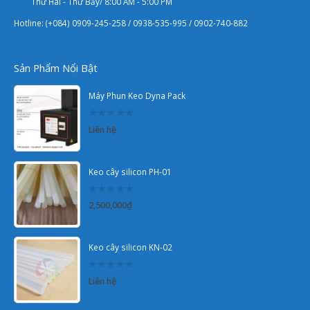
Thứ Hai - Thứ Bảy/ 8:00 AM - 5:00 PM
Hotline: (+084) 0909-245-258 / 0938-535-995 / 0902-740-882
Sản Phẩm Nổi Bật
Máy Phun Keo Dyna Pack
0
Liên hệ
out
of
5
Keo cây silicon PH-01
0
2,500,000
₫
out
of
5
Keo cây silicon KN-02
0
Liên hệ
out
of
5