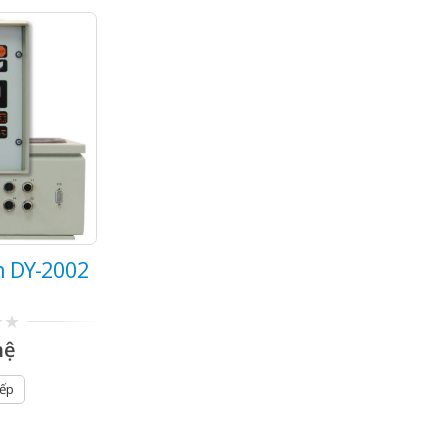
n DY-2002
hệ
iếp