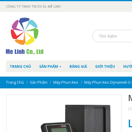
CÔNG TY TNHH TM DV DL MÊ LINH
TRANG CHỦ
SẢN PHẨM
BẢNG GIÁ
GIỚI THIỆU
HƯỚ
Trang Chủ
Sản Phẩm
Máy Phun Keo
Máy Phun Keo Dynamelt-S-
M
Ch