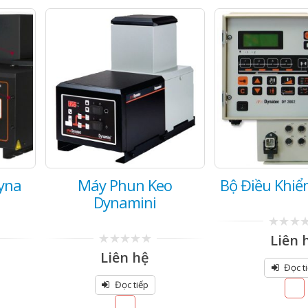
yna
Máy Phun Keo
Bộ Điều Khiể
Dynamini
0
Liên 
out
0
Liên hệ
of
out
5
Đọc t
of
5
Đọc tiếp