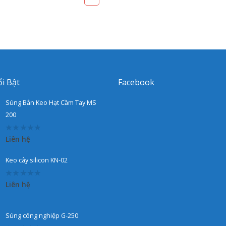
i Bật
Facebook
Súng Bắn Keo Hạt Cầm Tay MS
200
0
Liên hệ
out
of
5
Keo cây silicon KN-02
0
Liên hệ
out
of
5
Súng công nghiệp G-250