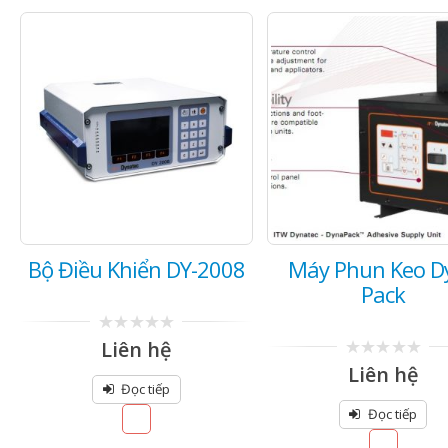
Bộ Điều Khiển DY-2008
Máy Phun Keo D
Pack
0
Liên hệ
out
0
Liên hệ
of
out
5
Đọc tiếp
of
5
Đọc tiếp