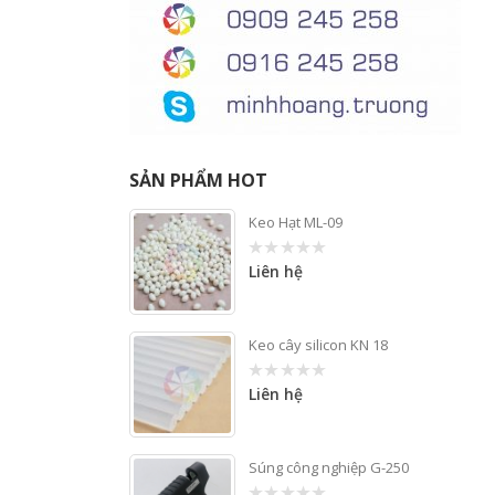
SẢN PHẨM HOT
Keo Hạt ML-09
Liên hệ
0
out
of
5
Keo cây silicon KN 18
Liên hệ
0
out
of
5
Súng công nghiệp G-250