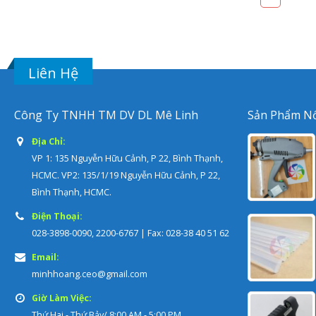
Liên Hệ
Công Ty TNHH TM DV DL Mê Linh
Sản Phẩm Nổ
Địa Chỉ:
VP 1: 135 Nguyễn Hữu Cảnh, P 22, Bình Thạnh,
HCMC. VP2: 135/1/19 Nguyễn Hữu Cảnh, P 22,
Bình Thạnh, HCMC.
Điện Thoại:
028-3898-0090, 2200-6767 | Fax: 028-38 40 51 62
Email:
minhhoang.ceo@gmail.com
Giờ Làm Việc:
Thứ Hai - Thứ Bảy/ 8:00 AM - 5:00 PM