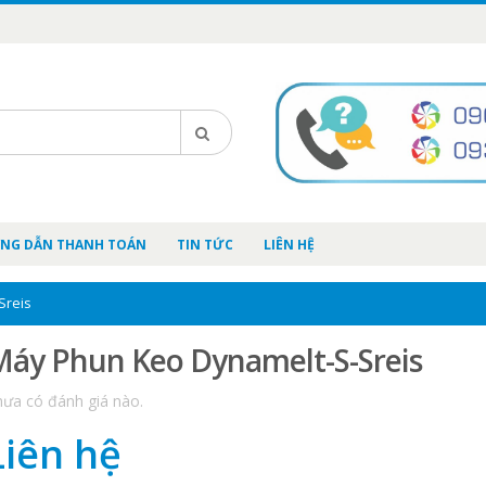
NG DẪN THANH TOÁN
TIN TỨC
LIÊN HỆ
Sreis
áy Phun Keo Dynamelt-S-Sreis
ưa có đánh giá nào.
Liên hệ