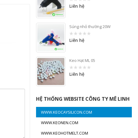
Liên hệ
0
out
of
5
Súng nhỏ thường 20W
Liên hệ
0
out
of
5
Keo Hạt ML 05
Liên hệ
0
out
of
5
HỆ THỐNG WEBSITE CÔNG TY MÊ LINH
WWW.KEOCAYSILICON.COM
WWW.KEONEN.COM
WWW.KEOHOTMELT.COM