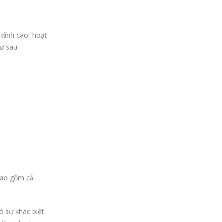
 dính cao, hoạt
ư sau:
bao gồm cả
ó sự khác biệt