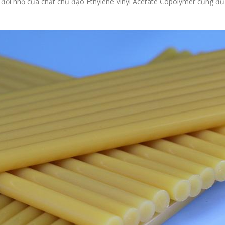
ay đổi nhỏ của chất chủ đạo Ethylene Vinyl Acetate Copolymer cũng đ