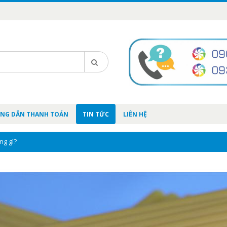
NG DẪN THANH TOÁN
TIN TỨC
LIÊN HỆ
ng gì?