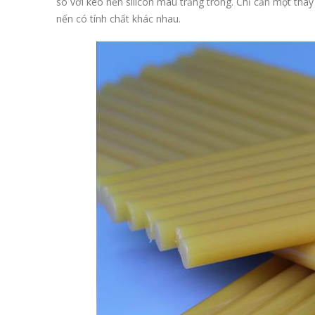
so với keo nến silicon màu trắng trong. Chỉ cần một th
nến có tính chất khác nhau.