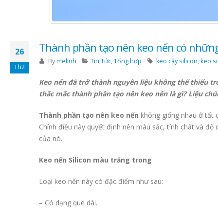
Thành phần tạo nên keo nến có những
26
By
melinh
Tin Tức
,
Tổng hợp
keo cây silicon
,
keo si
Th2
Keo nến đã trở thành nguyên liệu không thể thiếu tro
thắc mắc thành phần tạo nên keo nến là gì? Liệu chú
Thành phần tạo nên keo nến
không giống nhau ở tất 
Chính điều này quyết định nên màu sắc, tính chất và độ 
của nó.
Keo nến Silicon màu trắng trong
Loại keo nến này có đặc điểm như sau:
– Có dạng que dài.