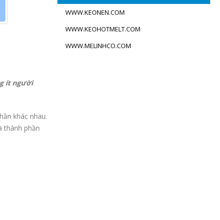
WWW.KEONEN.COM
WWW.KEOHOTMELT.COM
WWW.MELINHCO.COM
g ít người
hần khác nhau.
và thành phần