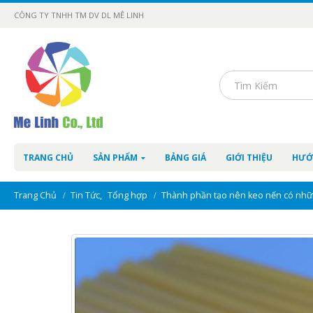
CÔNG TY TNHH TM DV DL MÊ LINH
TRANG CHỦ
SẢN PHẨM
BẢNG GIÁ
GIỚI THIỆU
HƯỚ
Trang Chủ
Tin Tức
,
Tổng hợp
Thành phần tạo nên keo nến có nhữ