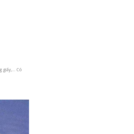
g giấy,… Có