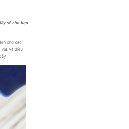
đây sẽ cho bạn
đến cho các
 vải. Và điều
đây.