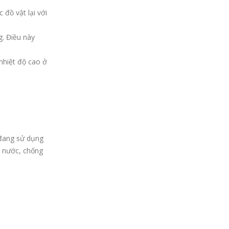
 đồ vật lại với
. Điều này
nhiệt độ cao ở
 đang sử dụng
u nước, chống