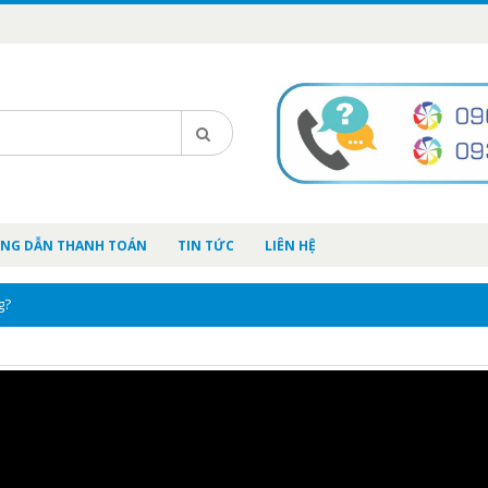
NG DẪN THANH TOÁN
TIN TỨC
LIÊN HỆ
g?