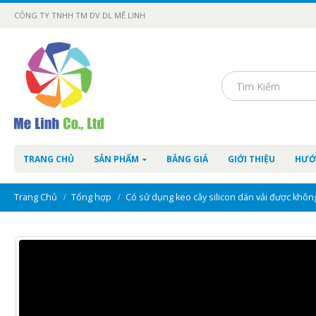
CÔNG TY TNHH TM DV DL MÊ LINH
TRANG CHỦ
SẢN PHẨM
BẢNG GIÁ
GIỚI THIỆU
HƯỚ
Trang Chủ
Tổng hợp
Có sử dụng keo cây silicon dán vải được khôn