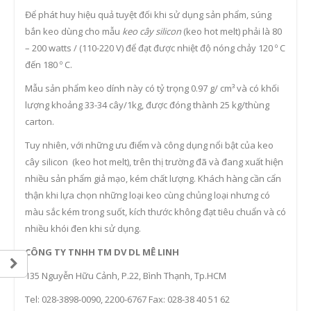
Để phát huy hiệu quả tuyệt đối khi sử dụng sản phẩm, súng
bắn keo dùng cho mẫu
keo cây silicon
(keo hot melt) phải là 80
– 200 watts / (110-220 V) để đạt được nhiệt độ nóng chảy 120 º C
đến 180 º C.
Mẫu sản phẩm keo dính này có tỷ trọng 0.97 g/ cm³ và có khối
lượng khoảng 33-34 cây/1kg, được đóng thành 25 kg/thùng
carton.
Tuy nhiên, với những ưu điểm và công dụng nổi bật của keo
cây silicon (keo hot melt), trên thị trường đã và đang xuất hiện
nhiều sản phẩm giả mạo, kém chất lượng. Khách hàng cần cẩn
thận khi lựa chọn những loại keo cùng chủng loại nhưng có
màu sắc kém trong suốt, kích thước không đạt tiêu chuẩn và có
nhiều khói đen khi sử dụng.
CÔNG TY TNHH TM DV DL MÊ LINH
135 Nguyễn Hữu Cảnh, P.22, Bình Thạnh, Tp.HCM
Tel: 028-3898-0090, 2200-6767 Fax: 028-38 40 51 62