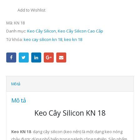
Add to Wishlist
Mã:
KN 18
Danh mục:
Keo Cây Silicon
,
Keo Cây Silicon Cao Cấp
Từ khóa:
keo cay silicon kn 18
,
keo kn 18
Mô tả
Mô tả
Keo Cây Silicon KN 18
Keo KN 18
dạng cây silicon (keo nến) là một dạng keo nóng
chảy được dùng phổ biến trong ngành công nghiệp. Sản phẩm