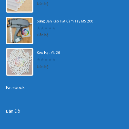
0
Liên hệ
out
of
5
Súng Bắn Keo Hạt Cầm Tay MS 200
0
Liên hệ
out
of
5
Keo Hạt ML 26
0
Liên hệ
out
of
5
Facebook
Bản Đồ