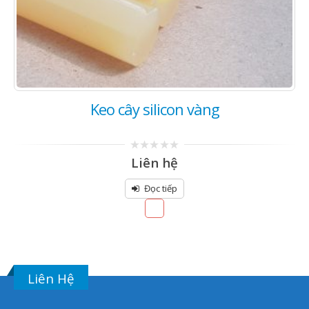
Keo cây silicon vàng
0
Liên hệ
out
of
5
Đọc tiếp
Liên Hệ