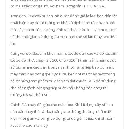
có màu sắc trong suốt, với hàm lượng rắn là 100 % EVA.
Trong đó, keo cây silicon lớn được đánh giá là loại keo dán tốt
nhất hiện nay do có thời gian khô và định hình rất nhanh. Với
mỗi cây silicon lớn, đường kính và chiều dài là 11.2 mm x 30cm
sẽ cho thời gian sử dụng lâu hơn, hạn chế số lần thay keo liên
tục.
Cùng với đó, đặc tính khô nhanh, tốc độ dán cao và độ kết dính
tốt do độ nhớt thấp ( ≥ 8,500 CPS / 350 º F) nên sản phẩm được
sử dụng làm keo dán trong ngành công nghiệp bao bì, in ấn,
may mặc, hay đóng gói. Ngoài ra, keo hot melt này một trong
số ít những sản phẩm tại Việt Nam đạt chuẩn SGS để sử dụng
cho các ngành công nghiệp xuất khẩu hàng hóa sang thị
trường Mỹ và châu Âu.
Chính điều này đã giúp cho mẫu
keo KN 18
dạng cây silicon
dần dần thay thế các loại băng keo thông thường, nhằm tiết
kiệm thời gian và công lao động, từ đó giảm thiểu chi phí sản
xuất cho các nhà máy.