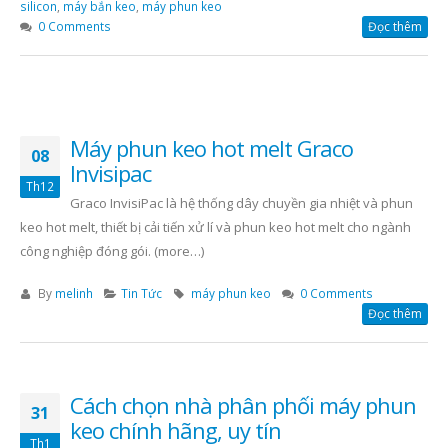
silicon
,
máy bắn keo
,
máy phun keo
0 Comments
Đọc thêm
Máy phun keo hot melt Graco
08
Invisipac
Th12
Graco InvisiPac là hệ thống dây chuyền gia nhiệt và phun
keo hot melt, thiết bị cải tiến xử lí và phun keo hot melt cho ngành
công nghiệp đóng gói. (more…)
By
melinh
Tin Tức
máy phun keo
0 Comments
Đọc thêm
Cách chọn nhà phân phối máy phun
31
keo chính hãng, uy tín
Th1