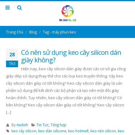
Trang Chủ
Blog
Tag -
máy phun keo
Có nên sử dụng keo cây silicon dán
28
giày không?
Th3
Hiện nay, keo cây silicon dán giày được các cơ sở gia công
giày dép sử dụng thay thế cho các loại keo truyền thống. Vậy keo
cây silicon dán giày có tốt không? Keo cây silicon dán giày là sản
phẩm sử dụng để kết dính các bộ phận và tạo nên một đôi giày
hoàn chỉnh. Tuy nhiên, keo cây silicon dán giày có tốt không? Có
bền không? Keo cây silicon dán giày có tốt không? Keo cây silicon
[...]
By
melinh
Tin Tức
,
Tổng hợp
keo cây silicon
,
keo dán silicone
,
keo hotmelt
,
keo nến silicon
,
keo