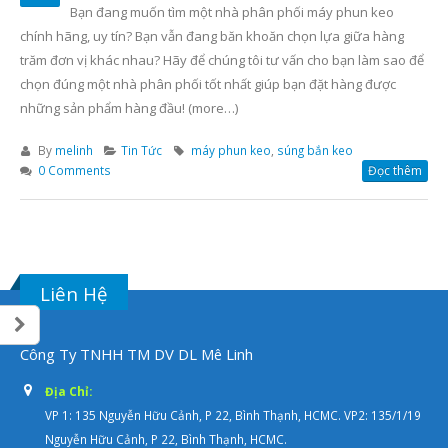
Bạn đang muốn tìm một nhà phân phối máy phun keo
chính hãng, uy tín? Bạn vẫn đang băn khoăn chọn lựa giữa hàng
trăm đơn vị khác nhau? Hãy để chúng tôi tư vấn cho bạn làm sao để
chọn đúng một nhà phân phối tốt nhất giúp bạn đặt hàng được
những sản phẩm hàng đầu! (more…)
By
melinh
Tin Tức
máy phun keo
,
súng bắn keo
0 Comments
Đọc thêm
Liên Hệ
Công Ty TNHH TM DV DL Mê Linh
Địa Chỉ:
VP 1: 135 Nguyễn Hữu Cảnh, P 22, Bình Thạnh, HCMC. VP2: 135/1/19
Nguyễn Hữu Cảnh, P 22, Bình Thạnh, HCMC.