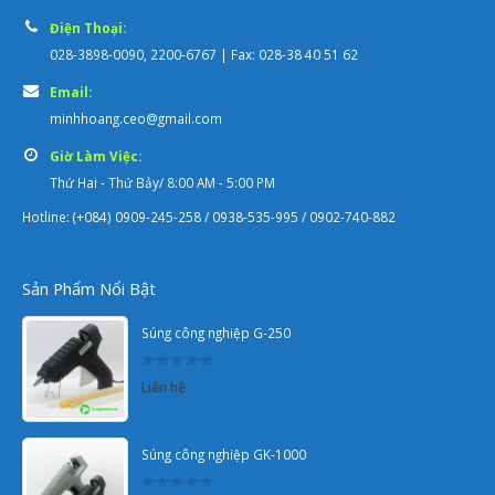
Điện Thoại:
028-3898-0090, 2200-6767 | Fax: 028-38 40 51 62
Email:
minhhoang.ceo@gmail.com
Giờ Làm Việc:
Thứ Hai - Thứ Bảy/ 8:00 AM - 5:00 PM
Hotline: (+084) 0909-245-258 / 0938-535-995 / 0902-740-882
Sản Phẩm Nổi Bật
Súng công nghiệp G-250
0
Liên hệ
out
of
5
Súng công nghiệp GK-1000