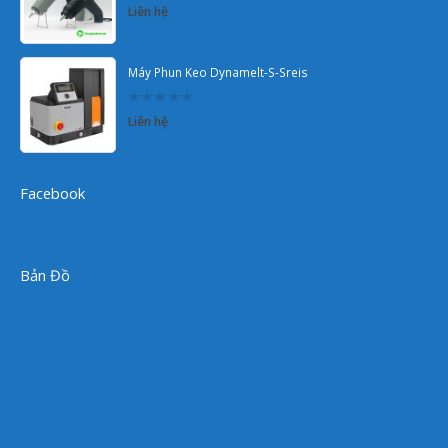
0
Liên hệ
out
of
5
Máy Phun Keo Dynamelt-S-Sreis
0
Liên hệ
out
of
5
Facebook
Bản Đồ