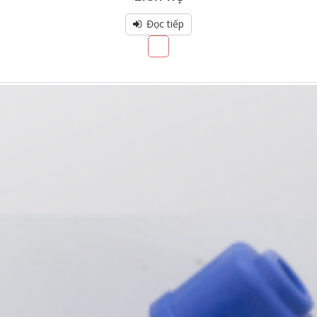
out
of
5
Đọc tiếp