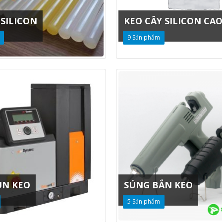
 SILICON
KEO CÂY SILICON CA
9
Sản phẩm
UN KEO
SÚNG BẮN KEO
5
Sản phẩm