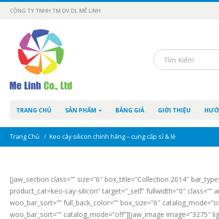
CÔNG TY TNHH TM DV DL MÊ LINH
TRANG CHỦ
SẢN PHẨM
BẢNG GIÁ
GIỚI THIỆU
HƯỚ
Trang Chủ
Keo cây silicon chính hãng – cung cấp sỉ & lẻ
[jaw_section class=”” size=”6″ box_title=”Collection 2014″ bar_typ
product_cat=keo-cay-silicon” target=”_self” fullwidth=”0″ class=”
woo_bar_sort=”” full_back_color=”” box_size=”6″ catalog_mode=”off”
woo_bar_sort=”” catalog_mode=”off”][jaw_image image=”3275″ ligh