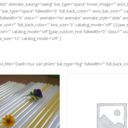
”800″ animate_easing=”swing” bar_type=”space” hover_image=”” woo_ba
ng” bar_type=”space” fullwidth=”0″ full_back_color=”” woo_bar_sort=”
 fullwidth=”0″ class=”” animate=”no-animate” animate_style=”slide” a
ort=”” full_back_color=”” box_size=”3″ catalog_mode=”off” ] [/jaw_s
ar_sort=”” catalog_mode=”off”][jaw_custom_text fullwidth=”0″ class=”
ox_size=”12″ catalog_mode=”off” ]
ox_title=”Danh mục sản phẩm” bar_type=”big” fullwidth=”” full_back_c