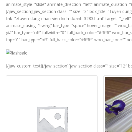
animate_style=”slide” animate_direction=”left” animate_duration=
[/jaw_section][jaw_section class=”” size=”3″ box_title=”Tuyen du
link=”./tuyen-dung-nhan-vien-kinh-doanh-3283.html” target=”_self”
animate_easing=”swing” bar_type=”space” hover_image=”” woo_bar_s
giá” bar_type=”off” fullwidth=”0″ full_back_color=”#ffffff” woo_b
top=”0″ bar_type=”off” full_back_color=”#ffffff” woo_bar_sort=”” b
[/jaw_custom_text][/jaw_section][jaw_section class=”” size=”12″ b