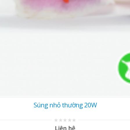
Súng nhỏ thường 20W
0
Liên hệ