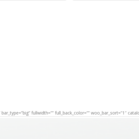
” bar_type=”big” fullwidth=”” full_back_color=”” woo_bar_sort=”1″ cata