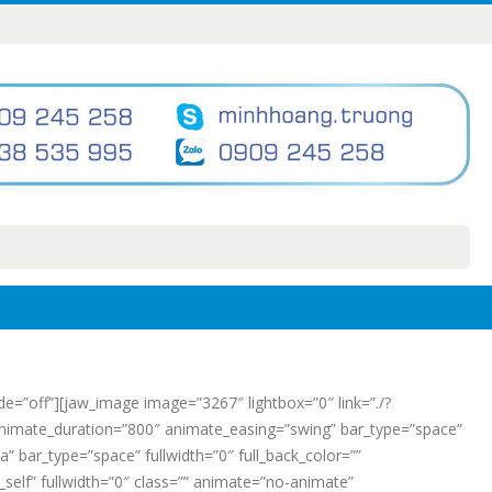
de=”off”][jaw_image image=”3267″ lightbox=”0″ link=”./?
” animate_duration=”800″ animate_easing=”swing” bar_type=”space”
a” bar_type=”space” fullwidth=”0″ full_back_color=””
self” fullwidth=”0″ class=”” animate=”no-animate”