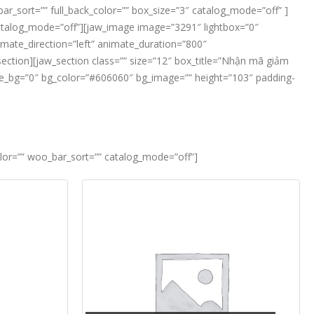
r_sort=”” full_back_color=”” box_size=”3″ catalog_mode=”off” ]
” catalog_mode=”off”][jaw_image image=”3291″ lightbox=”0″
nimate_direction=”left” animate_duration=”800″
ection][jaw_section class=”” size=”12″ box_title=”Nhận mã giảm
” use_bg=”0″ bg_color=”#606060″ bg_image=”” height=”103″ padding-
olor=”” woo_bar_sort=”” catalog_mode=”off”]