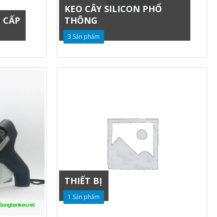
KEO CÂY SILICON PHỔ
O CẤP
THÔNG
3
Sản phẩm
THIẾT BỊ
1
Sản phẩm