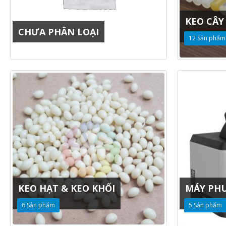
KEO CÂY
CHƯA PHÂN LOẠI
12
Sản phẩm
KEO HẠT & KEO KHỐI
MÁY PH
6
Sản phẩm
5
Sản phẩm