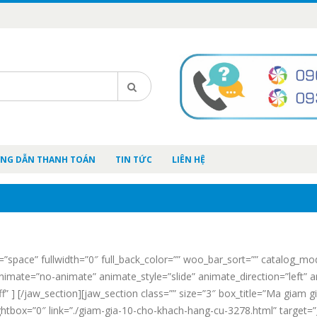
NG DẪN THANH TOÁN
TIN TỨC
LIÊN HỆ
e=”space” fullwidth=”0″ full_back_color=”” woo_bar_sort=”” catalog_mo
” animate=”no-animate” animate_style=”slide” animate_direction=”left
 ] [/jaw_section][jaw_section class=”” size=”3″ box_title=”Ma giam gi
tbox=”0″ link=”./giam-gia-10-cho-khach-hang-cu-3278.html” target=”_